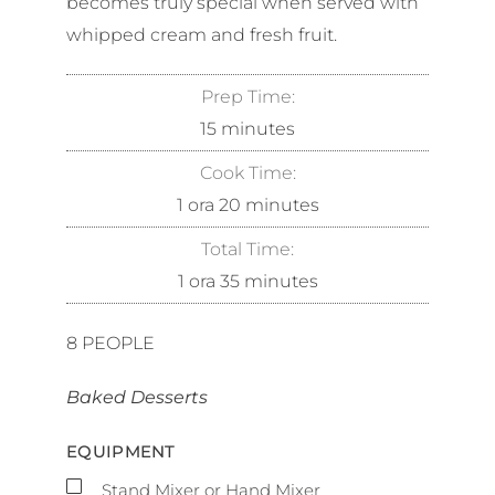
becomes truly special when served with
whipped cream and fresh fruit.
Prep Time:
15
minutes
Cook Time:
1
ora
20
minutes
Total Time:
1
ora
35
minutes
8
PEOPLE
Baked Desserts
EQUIPMENT
▢
Stand Mixer or Hand Mixer