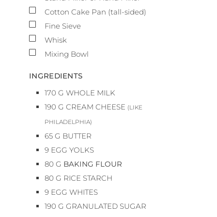
▢
Cotton Cake Pan (tall-sided)
▢
Fine Sieve
▢
Whisk
▢
Mixing Bowl
INGREDIENTS
170
G
WHOLE MILK
190
G
CREAM CHEESE
(LIKE
PHILADELPHIA)
65
G
BUTTER
9
EGG YOLKS
80
G
BAKING FLOUR
80
G
RICE STARCH
9
EGG WHITES
190
G
GRANULATED SUGAR