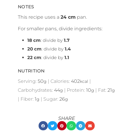
NOTES
This recipe uses a
24 cm
pan.
For smaller pans, divide ingredients:
18 cm
: divide by
1.7
20 cm
: divide by
1.4
22 cm
: divide by
1.1
NUTRITION
Serving:
50
|
Calories:
402
|
g
kcal
Carbohydrates:
44
|
Protein:
10
|
Fat:
21
g
g
g
|
Fiber:
1
|
Sugar:
26
g
g
SHARE