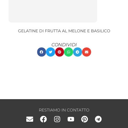
GELATINE DI FRUTTA AL MELONE E BASILICO
CONDIVIDI
RESTIAMO IN CONTATTO
E
F
I
Y
P
T
n
a
n
o
i
e