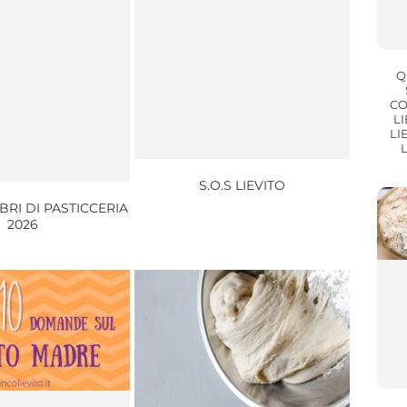
Q
CO
L
LI
S.O.S LIEVITO
IBRI DI PASTICCERIA
2026