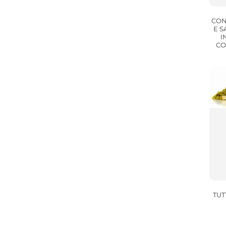
CON
E S
I
CO
TUT