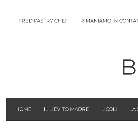
Vai
al
FRED PASTRY CHEF
RIMANIAMO IN CONTA
contenuto
B
HOME
IL LIEVITO MADRE
LICOLI
LA 