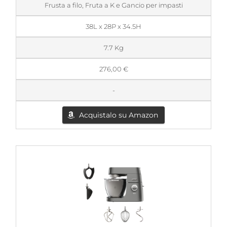
Frusta a filo, Fruta a K e Gancio per impasti
38L x 28P x 34.5H
7.7 Kg
276,00 €
-
Acquistalo su Amazon