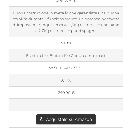
1000 WATTS
Buona costruzione in metallo che garantisce una buona
stabilità durante il funzionamento. La potenza permette
di impastare tranquillamente 1,3Kg di impasto tipo pane
e 2,7Kg di impasto pandispagna
5 Litri
Frusta a filo, Fruta a K e Gancio per impasti
38.5L x 24P x 35.5H
9,1 Kg
249,90 €
-
Acquistalo su Amazon