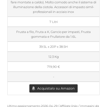
fare montate a caldo). Molto comodo anche il sistema di
illuminazione della ciotola. Accessori di impasto simil-
professionali in acciaio inox
7 Litri
Frusta a filo, Fruta a K, Gancio per impasti, Frusta
gommata e Frullatore da 1.6L
39.5L x 20P x 38.5H
12.3 Kg
719,90 €
-
Acquistalo su Amazon
Ultimo aggiornamento 2026-04-29 / Affiliate links / Immagini da