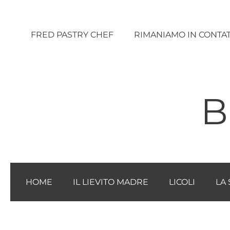
Vai
al
FRED PASTRY CHEF
RIMANIAMO IN CONTA
contenuto
B
HOME
IL LIEVITO MADRE
LICOLI
LA 