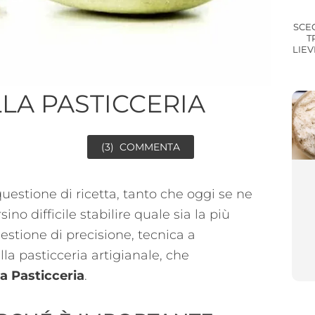
SCE
T
LIEV
LLA PASTICCERIA
(3)
COMMENTA
estione di ricetta, tanto che oggi se ne
no difficile stabilire quale sia la più
stione di precisione, tecnica a
la pasticceria artigianale, che
la Pasticceria
.