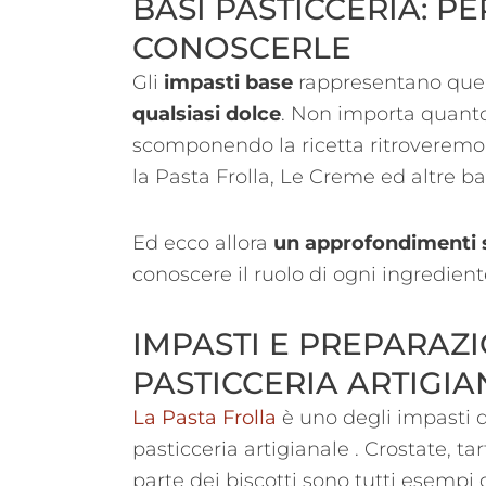
BASI PASTICCERIA: P
CONOSCERLE
Gli
impasti base
rappresentano que
qualsiasi dolce
. Non importa quanto
scomponendo la ricetta ritroverem
la Pasta Frolla, Le Creme ed altre ba
Ed ecco allora
un approfondimenti su
conoscere il ruolo di ogni ingredient
IMPASTI E PREPARAZ
PASTICCERIA ARTIGI
La Pasta Frolla
è uno degli impasti di
pasticceria artigianale . Crostate, t
parte dei biscotti sono tutti esempi d