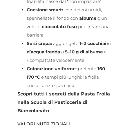
friabilità nasce dal “non impastare”.
Coesione smart:
con ripieni umidi,
spennellate il fondo con
albume
o un
velo di
cioccolato fuso
per creare una
barriera.
Se si crepa:
aggiungete
1–2 cucchiaini
d’acqua fredda
o
5–10 g di albume
e
ricompattate velocemente.
Colorazione uniforme:
preferite
160–
170 °C
e tempi più lunghi: la frolla
cuoce senza spaccarsi.
Scopri tutti i segreti della Pasta Frolla
nella Scuola di Pasticceria di
Biancolievito
VALORI NUTRIZIONALI