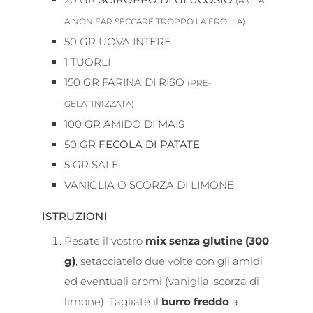
(AIUTA
A NON FAR SECCARE TROPPO LA FROLLA)
50
GR
UOVA INTERE
1
TUORLI
150
GR
FARINA DI RISO
(PRE-
GELATINIZZATA)
100
GR
AMIDO DI MAIS
50
GR
FECOLA DI PATATE
5
GR
SALE
VANIGLIA O SCORZA DI LIMONE
ISTRUZIONI
Pesate il vostro
mix senza glutine (300
g)
, setacciatelo due volte con gli amidi
ed eventuali aromi (vaniglia, scorza di
limone). Tagliate il
burro freddo
a