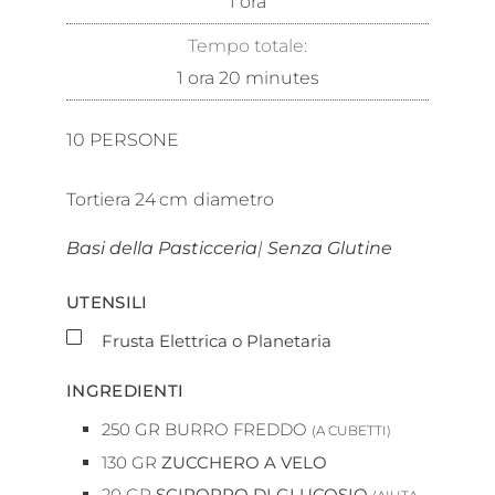
1
ora
Tempo totale:
1
ora
20
minutes
10
PERSONE
Tortiera
24
cm
diametro
Basi della Pasticceria
|
Senza Glutine
UTENSILI
▢
Frusta Elettrica o Planetaria
INGREDIENTI
250
GR
BURRO FREDDO
(A CUBETTI)
130
GR
ZUCCHERO A VELO
20
GR
SCIROPPO DI GLUCOSIO