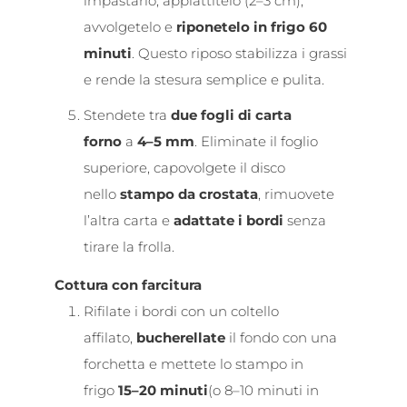
impastarlo, appiattitelo (2–3 cm),
avvolgetelo e
riponetelo in frigo 60
minuti
. Questo riposo stabilizza i grassi
e rende la stesura semplice e pulita.
Stendete tra
due fogli di carta
forno
a
4–5 mm
. Eliminate il foglio
superiore, capovolgete il disco
nello
stampo da crostata
, rimuovete
l’altra carta e
adattate i bordi
senza
tirare la frolla.
Cottura con farcitura
Rifilate i bordi con un coltello
affilato,
bucherellate
il fondo con una
forchetta e mettete lo stampo in
frigo
15–20 minuti
(o 8–10 minuti in