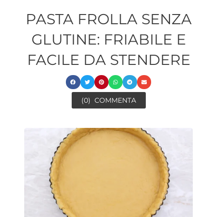
PASTA FROLLA SENZA
GLUTINE: FRIABILE E
FACILE DA STENDERE
(0)
COMMENTA
ora
minutes
ora
minutes