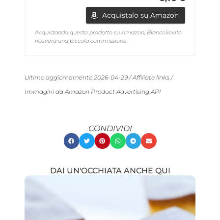
Acquistalo su Amazon
Acquistando questo prodotto su Amazon, Biancolievito
riceverà una piccola commissione.
Ultimo aggiornamento 2026-04-29 / Affiliate links /
Immagini da Amazon Product Advertising API
CONDIVIDI
DAI UN'OCCHIATA ANCHE QUI
Showing
Slide
1