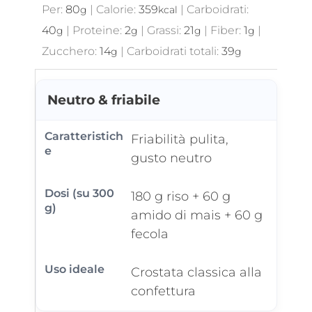
Per:
80
|
Calorie:
359
|
Carboidrati:
g
kcal
40
|
Proteine:
2
|
Grassi:
21
|
Fiber:
1
|
g
g
g
g
Zucchero:
14
|
Carboidrati totali:
39
g
g
Neutro & friabile
Friabilità pulita,
gusto neutro
180 g riso + 60 g
amido di mais + 60 g
fecola
Crostata classica alla
confettura