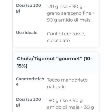
120 g riso + 90 g
grano saraceno fine +
90 g amido di mais
Confetture rosse,
cioccolato
Chufa/Tigernut “gourmet” (10–
15%)
Tocco mandorlato
naturale
180 g riso + 90 g
amido di mais + 30 g