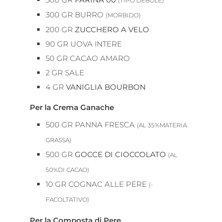
(TIPO DEBOLE)
300
GR
BURRO
(MORBIDO)
200
GR
ZUCCHERO A VELO
90
GR
UOVA INTERE
50
GR
CACAO AMARO
2
GR
SALE
4
GR
VANIGLIA BOURBON
Per la Crema Ganache
500
GR
PANNA FRESCA
(AL 35%MATERIA
GRASSA)
500
GR
GOCCE DI CIOCCOLATO
(AL
50%DI CACAO)
10
GR
COGNAC ALLE PERE
(-
FACOLTATIVO)
Per la Composta di Pere