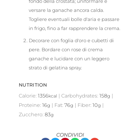
fondo della crostata; uniformare e
versare la ganache ancora calda.
Togliere eventuali bolle d'aria e passare
in frigo, fino a far rapprendere la crema.
Decorare con foglia d'oro e cubetti di
pere. Bordare con rose di crema
ganache e lucidare con un leggero
strato di gelatina spray.
NUTRITION
Calorie:
1356
|
Carbohydrates:
158
|
kcal
g
Proteine:
16
|
Fat:
76
|
Fiber:
10
|
g
g
g
Zucchero:
83
g
CONDIVIDI