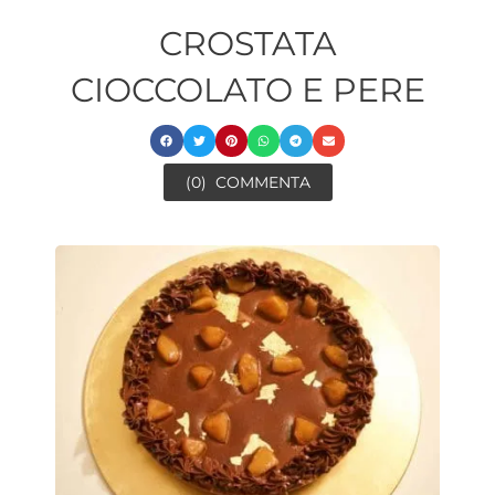
CROSTATA
CIOCCOLATO E PERE
(0)
COMMENTA
ore
minuti
ora
ore
minuti