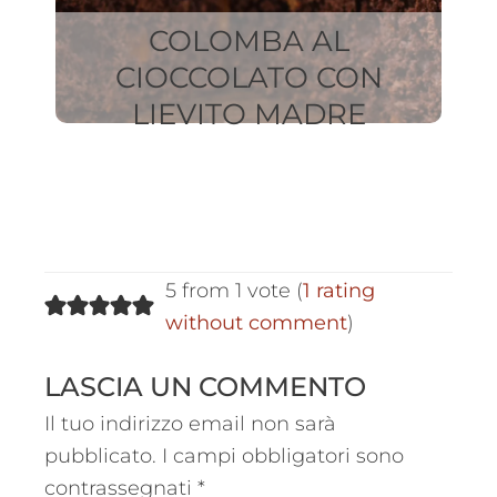
COLOMBA AL
CIOCCOLATO CON
LIEVITO MADRE
C
5 from 1 vote (
1 rating
without comment
)
LASCIA UN COMMENTO
Il tuo indirizzo email non sarà
pubblicato.
I campi obbligatori sono
contrassegnati
*