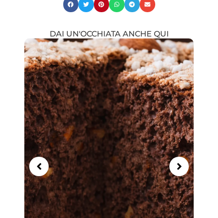
DAI UN'OCCHIATA ANCHE QUI
Showing
Slide
1
of
21