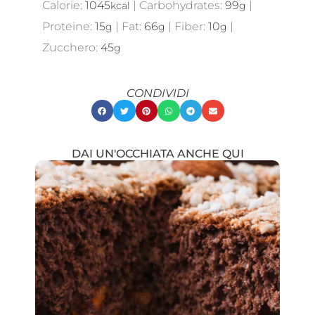
Calorie:
1045
|
Carbohydrates:
99
|
kcal
g
Proteine:
15
|
Fat:
66
|
Fiber:
10
|
g
g
g
Zucchero:
45
g
CONDIVIDI
DAI UN'OCCHIATA ANCHE QUI
Showing
Slide
1
of
21