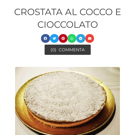
CROSTATA AL COCCO E
CIOCCOLATO
(0)
COMMENTA
ora
minuti
minuti
minuti