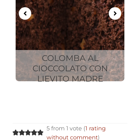
COLOMBA AL
CIOCCOLATO CON
LIEVITO MADRE
C
5 from 1 vote (
1 rating
without comment
)