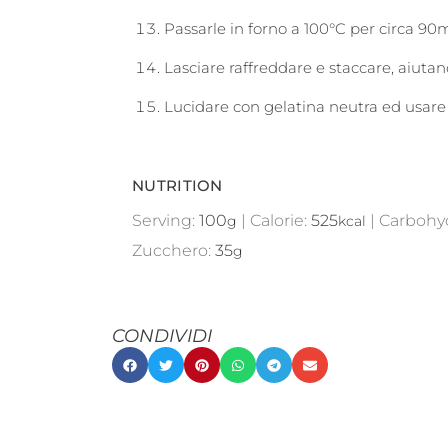
Passarle in forno a 100°C per circa 90m
Lasciare raffreddare e staccare, aiutan
Lucidare con gelatina neutra ed usare
NUTRITION
Serving:
100
|
Calorie:
525
|
Carbohy
g
kcal
Zucchero:
35
g
CONDIVIDI