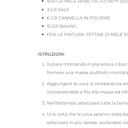
400
GR
MELE RENETTA
( A CUBETTI 2X2
3
GR
SALE
6
GR
CANNELLA IN POLVERE
15
GR
BAKING
PER LA FINITURA: FETTINE DI MELE
ISTRUZIONI
Iniziare montando in planetaria il burr
formare una massa piuttosto montata
Aggiungere le uova (a temperatura a
incorporandole a filo alla massa ed infin
Nel frattempo setacciare tutte la farina
Una volta che le uova saranno state ben
setacciate in più riprese, aiutandosi c