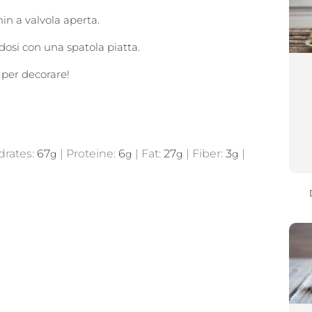
in a valvola aperta.
dosi con una spatola piatta.
 per decorare!
drates:
67
|
Proteine:
6
|
Fat:
27
|
Fiber:
3
|
g
g
g
g