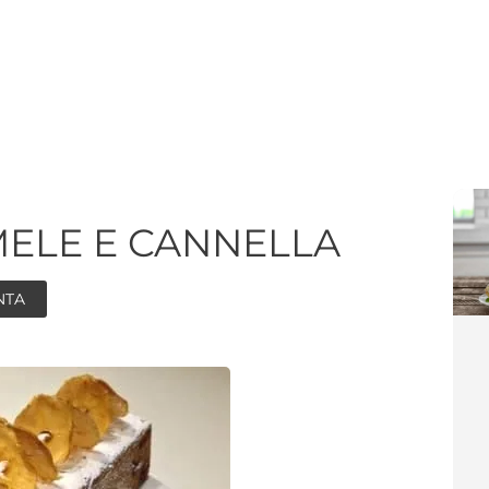
ELE E CANNELLA
NTA
minuti
minuti