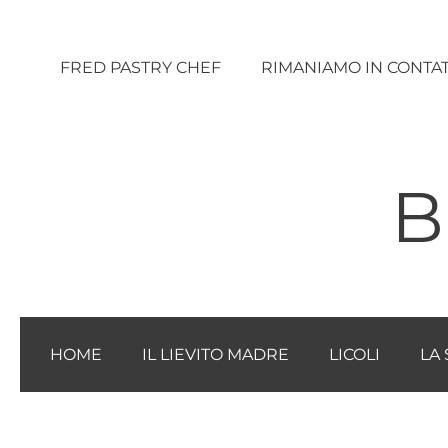
Vai
al
FRED PASTRY CHEF
RIMANIAMO IN CONTA
contenuto
B
HOME
IL LIEVITO MADRE
LICOLI
LA 