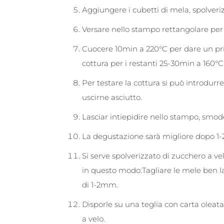
Aggiungere i cubetti di mela, spolveriz
Versare nello stampo rettangolare per
Cuocere 10min a 220°C per dare un pri
cottura per i restanti 25-30min a 160°C,
Per testare la cottura si può introdurr
uscirne asciutto.
Lasciar intiepidire nello stampo, smod
La degustazione sarà migliore dopo 1-2
Si serve spolverizzato di zucchero a vel
in questo modo:Tagliare le mele ben 
di 1-2mm.
Disporle su una teglia con carta olea
a velo.