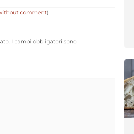
 without comment
)
ato.
I campi obbligatori sono