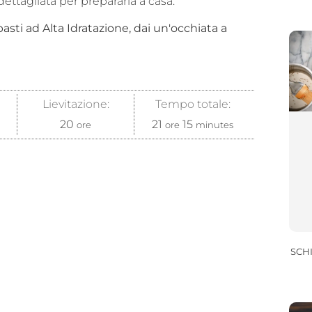
dettagliata per prepararla a casa.
sti ad Alta Idratazione, dai un'occhiata a
Lievitazione:
Tempo totale:
20
21
15
ore
ore
minutes
SCH