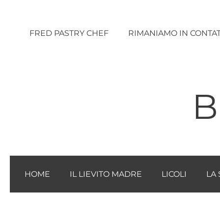
Vai
al
FRED PASTRY CHEF
RIMANIAMO IN CONTA
contenuto
B
HOME
IL LIEVITO MADRE
LICOLI
LA 