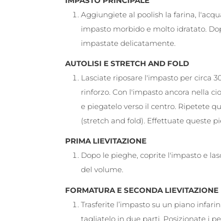
IMPASTO PRINCIPALE
Aggiungiete al poolish la farina, l'acqu
impasto morbido e molto idratato. Dop
impastate delicatamente.
AUTOLISI E STRETCH AND FOLD
Lasciate riposare l'impasto per circa 30
rinforzo. Con l'impasto ancora nella c
e piegatelo verso il centro. Ripetete q
(stretch and fold). Effettuate queste p
PRIMA LIEVITAZIONE
Dopo le pieghe, coprite l'impasto e lasc
del volume.
FORMATURA E SECONDA LIEVITAZIONE
Trasferite l’impasto su un piano infar
tagliatelo in due parti. Posizionate i pe