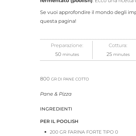
fermentato (poolish)
. Ecco una ricetta 
Se vuoi approfondire il mondo degli impa
questa pagina!
Preparazione:
Cottura:
50
25
minutes
minutes
800
GR DI PANE COTTO
Pane & Pizza
INGREDIENTI
PER IL POOLISH
200
GR
FARINA FORTE TIPO 0