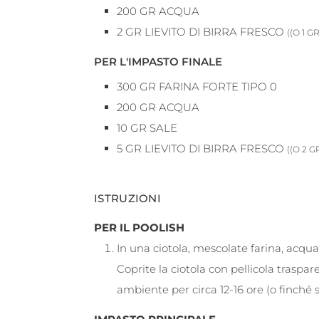
200
GR
ACQUA
2
GR
LIEVITO DI BIRRA FRESCO
((O 1 G
PER L'IMPASTO FINALE
300
GR
FARINA FORTE TIPO 0
200
GR
ACQUA
10
GR
SALE
5
GR
LIEVITO DI BIRRA FRESCO
((O 2 G
ISTRUZIONI
PER IL POOLISH
In una ciotola, mescolate farina, acqu
Coprite la ciotola con pellicola trasp
ambiente per circa 12-16 ore (o finché 