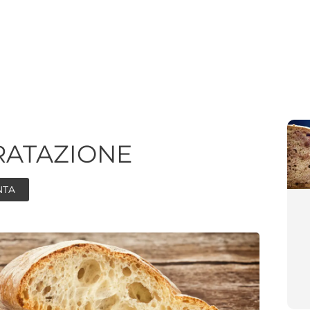
DRATAZIONE
NTA
ore
ore
minutes