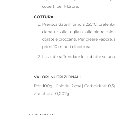
coperti per 1-1,5 ore.
COTTURA
Preriscaldate il forno a 250°C, preferib
ciabatte sulla teglia o sulla pietra ca
dorate e croccanti. Per creare vapore, 
primi 10 minuti di cottura.
Lasciate raffreddare le ciabatte su una 
VALORI NUTRIZIONALI
Per:
100
|
Calorie:
2
|
Carboidrati:
0,5
g
kcal
Zucchero:
0,002
g