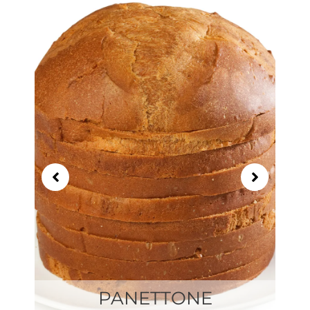
Showing
Slide
1
of
21
PANETTONE