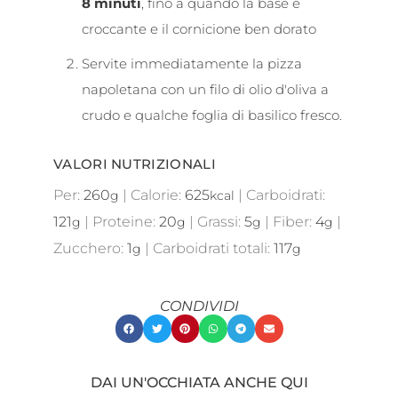
8 minuti
, fino a quando la base è
croccante e il cornicione ben dorato
Servite immediatamente la pizza
napoletana con un filo di olio d'oliva a
crudo e qualche foglia di basilico fresco.
VALORI NUTRIZIONALI
Per:
260
|
Calorie:
625
|
Carboidrati:
g
kcal
121
|
Proteine:
20
|
Grassi:
5
|
Fiber:
4
|
g
g
g
g
Zucchero:
1
|
Carboidrati totali:
117
g
g
CONDIVIDI
DAI UN'OCCHIATA ANCHE QUI