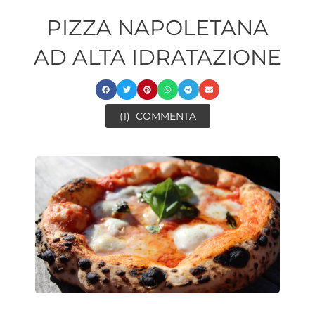
PIZZA NAPOLETANA
AD ALTA IDRATAZIONE
(1)
COMMENTA
ore
minutes
minutes
ore
minutes