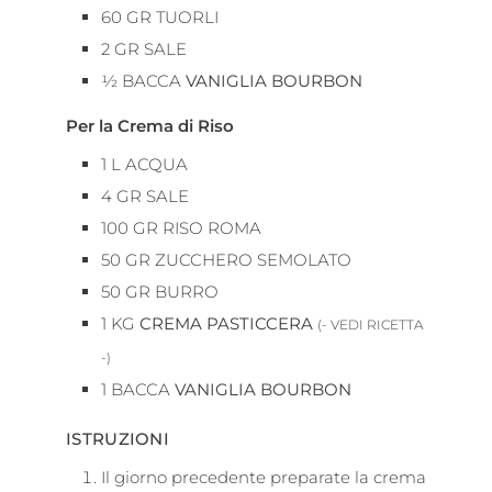
60
GR
TUORLI
2
GR
SALE
½
BACCA
VANIGLIA BOURBON
Per la Crema di Riso
1
L
ACQUA
4
GR
SALE
100
GR
RISO ROMA
50
GR
ZUCCHERO SEMOLATO
50
GR
BURRO
1
KG
CREMA PASTICCERA
(- VEDI RICETTA
-)
1
BACCA
VANIGLIA BOURBON
ISTRUZIONI
Il giorno precedente preparate la crema