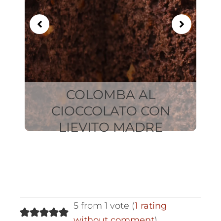
COLOMBA AL
CIOCCOLATO CON
LIEVITO MADRE
C
5 from 1 vote (
1 rating
without comment
)