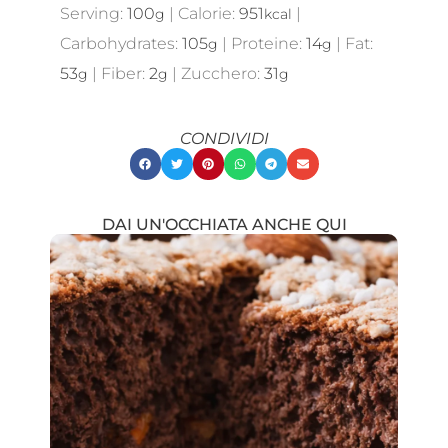
Serving:
100
|
Calorie:
951
|
g
kcal
Carbohydrates:
105
|
Proteine:
14
|
Fat:
g
g
53
|
Fiber:
2
|
Zucchero:
31
g
g
g
CONDIVIDI
DAI UN'OCCHIATA ANCHE QUI
Showing
Slide
1
of
21