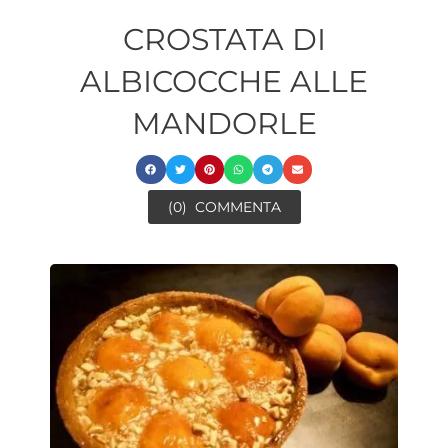
CROSTATA DI
ALBICOCCHE ALLE
MANDORLE
(0)
COMMENTA
ore
minuti
minuti
ore
minuti