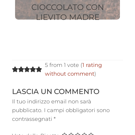
CIOCCOLATO CON
LIEVITO MADRE
C
5 from 1 vote (
1 rating
without comment
)
LASCIA UN COMMENTO
Il tuo indirizzo email non sarà
pubblicato.
I campi obbligatori sono
contrassegnati
*