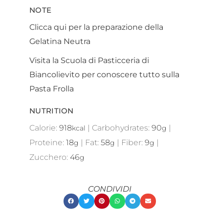
NOTE
Clicca qui per la preparazione della
Gelatina Neutra
Visita la Scuola di Pasticceria di
Biancolievito per conoscere tutto sulla
Pasta Frolla
NUTRITION
Calorie:
918
|
Carbohydrates:
90
|
kcal
g
Proteine:
18
|
Fat:
58
|
Fiber:
9
|
g
g
g
Zucchero:
46
g
CONDIVIDI