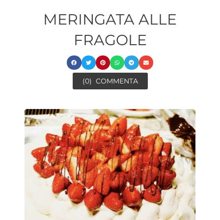
MERINGATA ALLE
FRAGOLE
(0)
COMMENTA
ore
minuti
ore
minuti