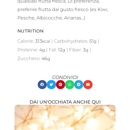
qualsiasi frutta fresca. Di preferenza,
preferire frutta dal gusto fresco (es Kiwi,
Pesche, Albicocche, Ananas...)
NUTRITION
Calorie:
313
|
Carbohydrates:
51
|
kcal
g
Proteine:
4
|
Fat:
12
|
Fiber:
3
|
g
g
g
Zucchero:
46
g
CONDIVIDI
DAI UN'OCCHIATA ANCHE QUI
Showing
Slide
1