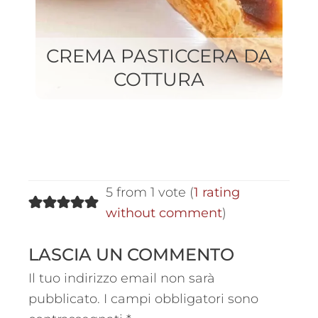
CREMA PASTICCERA DA
COTTURA
M
5 from 1 vote (
1 rating
without comment
)
LASCIA UN COMMENTO
Il tuo indirizzo email non sarà
pubblicato.
I campi obbligatori sono