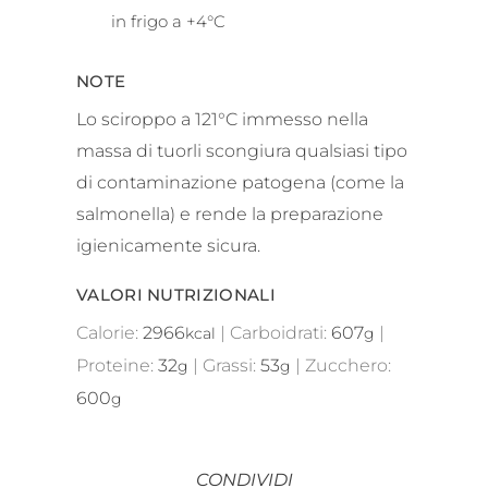
in frigo a +4°C
NOTE
Lo sciroppo a 121°C immesso nella
massa di tuorli scongiura qualsiasi tipo
di contaminazione patogena (come la
salmonella) e rende la preparazione
igienicamente sicura.
VALORI NUTRIZIONALI
Calorie:
2966
|
Carboidrati:
607
|
kcal
g
Proteine:
32
|
Grassi:
53
|
Zucchero:
g
g
600
g
CONDIVIDI