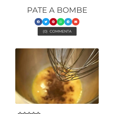
PATE A BOMBE
(0)
COMMENTA
minutes
minutes