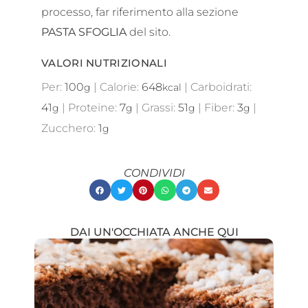
processo, far riferimento alla sezione
PASTA SFOGLIA
del sito.
VALORI NUTRIZIONALI
Per:
100
|
Calorie:
648
|
Carboidrati:
g
kcal
41
|
Proteine:
7
|
Grassi:
51
|
Fiber:
3
|
g
g
g
g
Zucchero:
1
g
CONDIVIDI
DAI UN'OCCHIATA ANCHE QUI
Showing
Slide
1
of