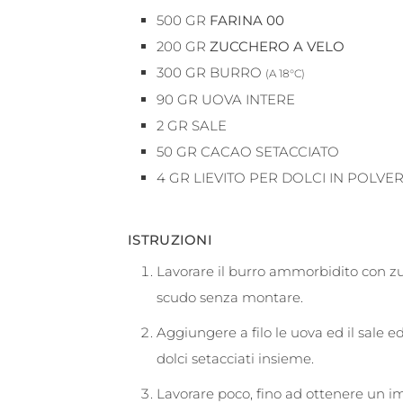
500
GR
FARINA 00
200
GR
ZUCCHERO A VELO
300
GR
BURRO
(A 18°C)
90
GR
UOVA INTERE
2
GR
SALE
50
GR
CACAO SETACCIATO
4
GR
LIEVITO PER DOLCI IN POLVE
ISTRUZIONI
Lavorare il burro ammorbidito con zu
scudo senza montare.
Aggiungere a filo le uova ed il sale ed 
dolci setacciati insieme.
Lavorare poco, fino ad ottenere un 