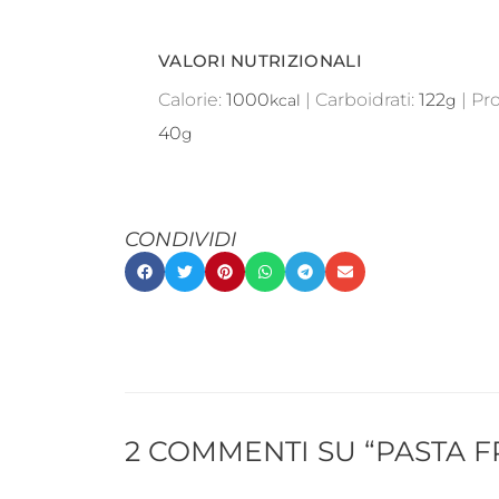
VALORI NUTRIZIONALI
Calorie:
1000
|
Carboidrati:
122
|
Pro
kcal
g
40
g
CONDIVIDI
2 COMMENTI SU “PASTA 