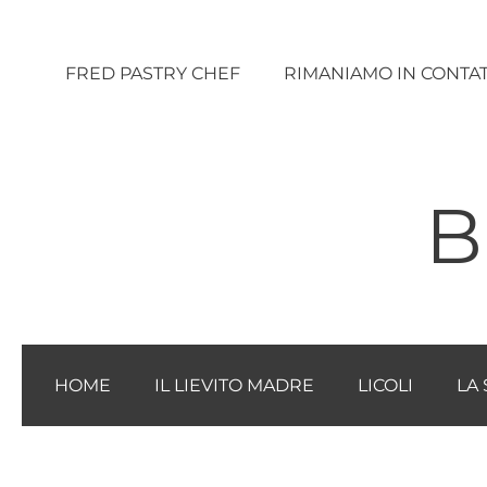
Vai
al
FRED PASTRY CHEF
RIMANIAMO IN CONTA
contenuto
B
HOME
IL LIEVITO MADRE
LICOLI
LA 