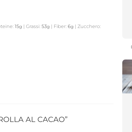
teine:
15
|
Grassi:
53
|
Fiber:
6
|
Zucchero:
g
g
g
FROLLA AL CACAO”