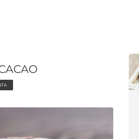
 CACAO
NTA
ore
ore
minutes